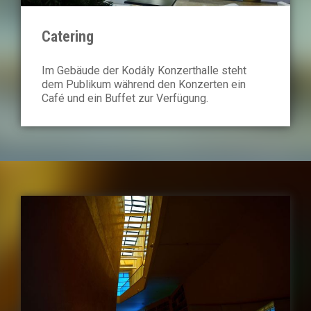
Catering
Im Gebäude der Kodály Konzerthalle steht
dem Publikum während den Konzerten ein
Café und ein Buffet zur Verfügung.