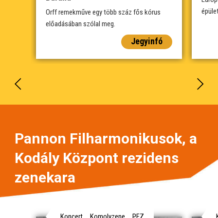
épüle
Orff remekműve egy több száz fős kórus
előadásában szólal meg.
Jegyinfó
Pannon Filharmonikusok, a
Kodály Központ rezidens
zenekara
Koncert
Komolyzene
PFZ