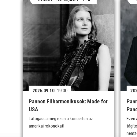
2026.09.10.
19:00
202
Pannon Filharmonikusok: Made for
Pann
USA
Pan
Látogassa meg ezen a koncerten az
Ezen 
amerikai rokonokat!
tágít
nemze