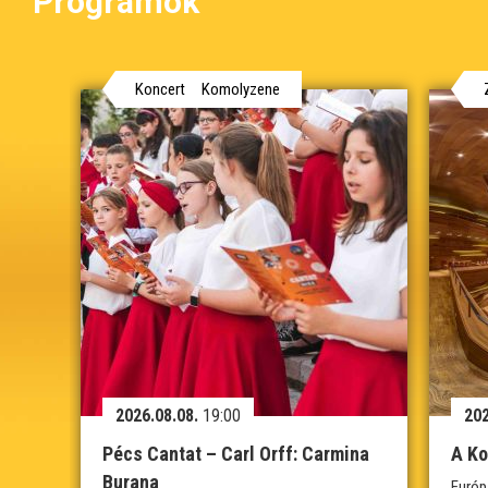
Programok
Koncert
Komolyzene
2026.08.08.
19:00
202
Pécs Cantat – Carl Orff: Carmina
A Ko
Burana
Európ