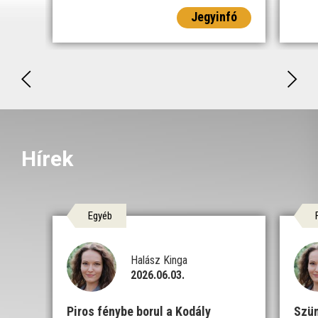
Jegyinfó
Hírek
Egyéb
Halász Kinga
2026.06.03.
Piros fénybe borul a Kodály
Szün