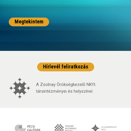
Megtekintem
Hírlevél feliratkozás
A Zsolnay Örökségkezelő NKft.
társintézményei és helyszínei: