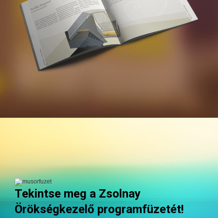
Tekintse meg a Zsolnay
Örökségkezelő programfüzetét!