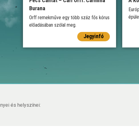
Pécs Cantat – Carl Orff: Carmina
A Ko
Burana
Európ
épüle
Orff remekműve egy több száz fős kórus
előadásában szólal meg.
Jegyinfó
yei és helyszínei: