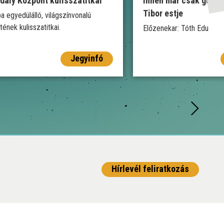
dály Központ kulisszatitkai
Innen már csak gurul
Tibor estje
a egyedülálló, világszínvonalú
tének kulisszatitkai.
Előzenekar: Tóth Edu
Jegyinfó
Hírlevél feliratkozás