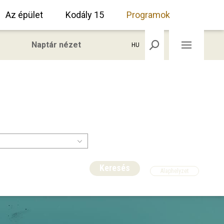
Az épület
Kodály 15
Programok
Naptár nézet
HU
Keresés
Alaphelyzet