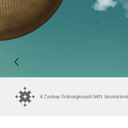
A Zsolnay Örökségkezelő NKft. társintézmén