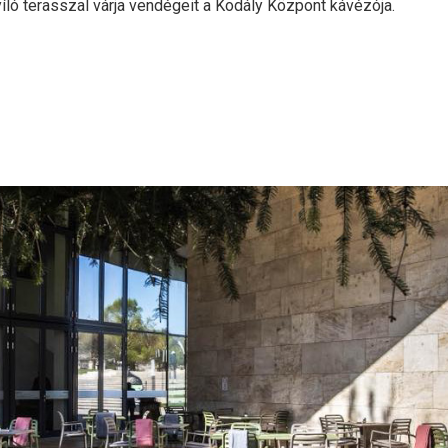
nyíló terasszal várja vendégeit a Kodály Központ kávézója.