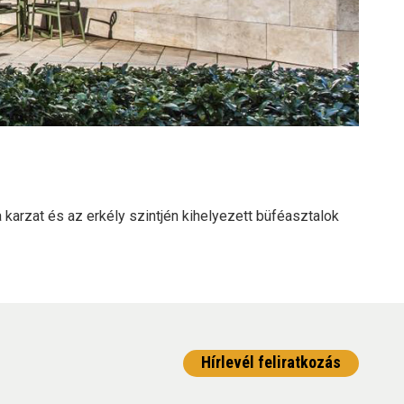
karzat és az erkély szintjén kihelyezett büféasztalok
Hírlevél feliratkozás