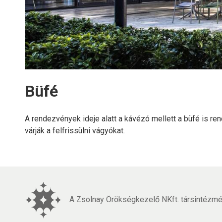
Büfé
A rendezvények ideje alatt a kávézó mellett a büfé is r
várják a felfrissülni vágyókat.
A Zsolnay Örökségkezelő NKft. társintézmén