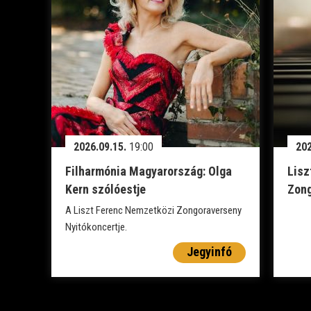
2026.09.15.
19:00
202
Filharmónia Magyarország: Olga
Lisz
Kern szólóestje
Zong
A Liszt Ferenc Nemzetközi Zongoraverseny
Nyitókoncertje.
Jegyinfó