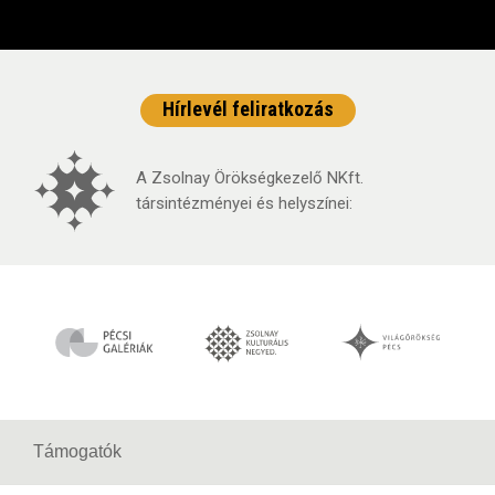
Hírlevél feliratkozás
A Zsolnay Örökségkezelő NKft.
társintézményei és helyszínei:
Támogatók