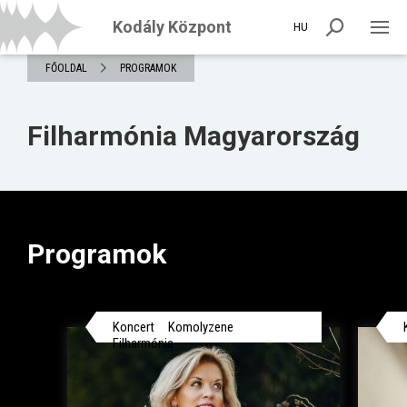
Kodály Központ
HU
FŐOLDAL
PROGRAMOK
Filharmónia Magyarország
Programok
Koncert
Komolyzene
Filharmónia